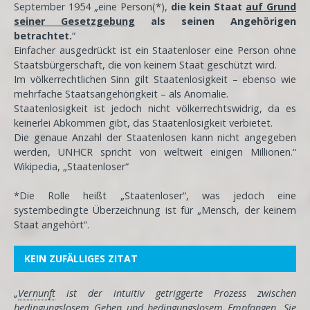
September 1954 „eine Person(*),
die kein Staat
auf Grund
seiner Gesetzgebung
als seinen Angehörigen
betrachtet.
“
Einfacher ausgedrückt ist ein Staatenloser eine Person ohne
Staatsbürgerschaft, die von keinem Staat geschützt wird.
Im völkerrechtlichen Sinn gilt Staatenlosigkeit – ebenso wie
mehrfache Staatsangehörigkeit – als Anomalie.
Staatenlosigkeit ist jedoch nicht völkerrechtswidrig, da es
keinerlei Abkommen gibt, das Staatenlosigkeit verbietet.
Die genaue Anzahl der Staatenlosen kann nicht angegeben
werden, UNHCR spricht von weltweit einigen Millionen.“
Wikipedia, „Staatenloser“
*Die Rolle heißt „Staatenloser“, was jedoch eine
systembedingte Überzeichnung ist für „Mensch, der keinem
Staat angehört“.
KEIN ZUFÄLLIGES ZITAT
„
Vernunft
ist der intuitiv getriggerte Prozess zwischen
bedingungslosem Geben und bedingungslosem Empfangen. Sie