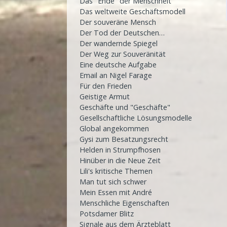
Das "Ende" der Menschheit
Das weltweite Geschäftsmodell
Der souveräne Mensch
Der Tod der Deutschen…
Der wandernde Spiegel
Der Weg zur Souveränität
Eine deutsche Aufgabe
Email an Nigel Farage
Für den Frieden
Geistige Armut
Geschäfte und "Geschäfte"
Gesellschaftliche Lösungsmodelle
Global angekommen
Gysi zum Besatzungsrecht
Helden in Strumpfhosen
Hinüber in die Neue Zeit
Lili's kritische Themen
Man tut sich schwer
Mein Essen mit André
Menschliche Eigenschaften
Potsdamer Blitz
Signale aus dem Ärzteblatt