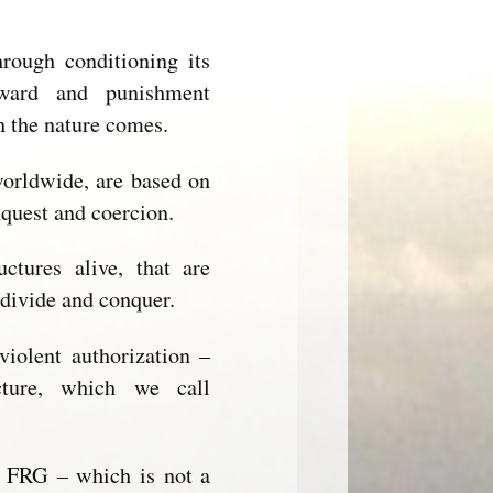
rough conditioning its
eward and punishment
h the nature comes.
worldwide, are based on
nquest and coercion.
ctures alive, that are
 divide and conquer.
violent authorization –
ucture, which we call
e FRG – which is not a