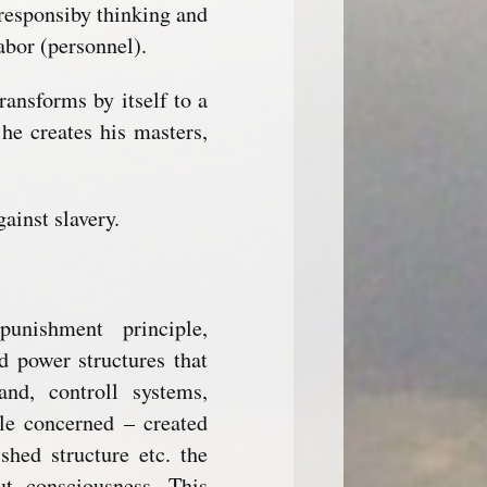
irresponsiby thinking and
abor (personnel).
ransforms by itself to a
 he creates his masters,
ainst slavery.
punishment principle,
d power structures that
nd, controll systems,
ople concerned – created
shed structure etc. the
t consciousness. This