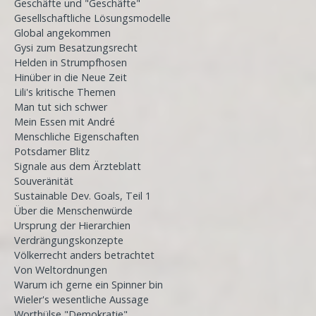
Geschäfte und "Geschäfte"
Gesellschaftliche Lösungsmodelle
Global angekommen
Gysi zum Besatzungsrecht
Helden in Strumpfhosen
Hinüber in die Neue Zeit
Lili's kritische Themen
Man tut sich schwer
Mein Essen mit André
Menschliche Eigenschaften
Potsdamer Blitz
Signale aus dem Ärzteblatt
Souveränität
Sustainable Dev. Goals, Teil 1
Über die Menschenwürde
Ursprung der Hierarchien
Verdrängungskonzepte
Völkerrecht anders betrachtet
Von Weltordnungen
Warum ich gerne ein Spinner bin
Wieler's wesentliche Aussage
Worthülse "Demokratie"