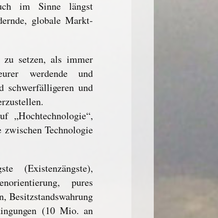
auch im Sinne längst
dernde, globale Markt-
n zu setzen, als immer
teurer werdende und
d schwerfälligeren und
rzustellen.
uf „Hochtechnologie“,
e zwischen Technologie
e (Existenzängste),
enorientierung, pures
n, Besitzstandswahrung
ingungen (10 Mio. an