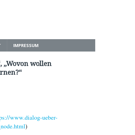
T
IMPRESSUM
, „Wovon wollen
ernen?“
tps://www.dialog-ueber-
node.html
)