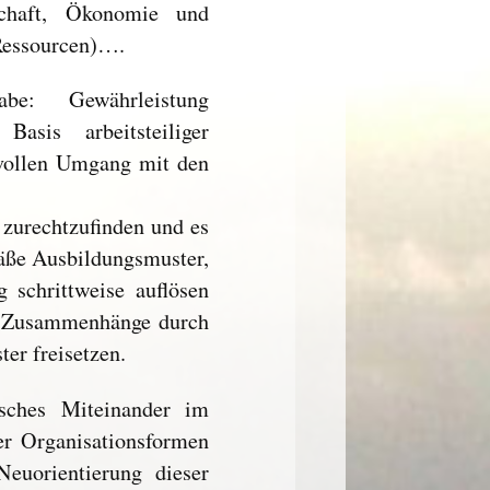
schaft, Ökonomie und
 Ressourcen)….
e: Gewährleistung
Basis arbeitsteiliger
nvollen Umgang mit den
 zurechtzufinden und es
mäße Ausbildungsmuster,
g schrittweise auflösen
nd Zusammenhänge durch
er freisetzen.
sches Miteinander im
er Organisationsformen
euorientierung dieser