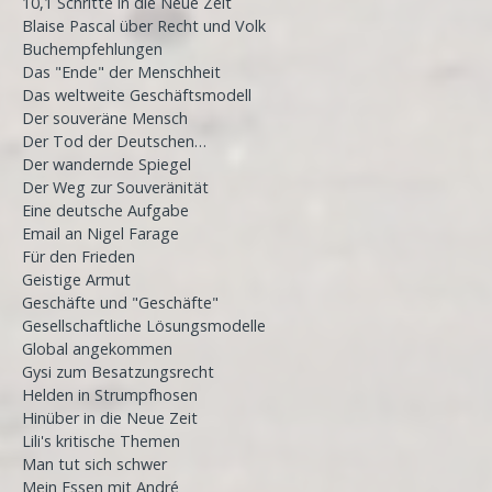
10,1 Schritte in die Neue Zeit
Blaise Pascal über Recht und Volk
Buchempfehlungen
Das "Ende" der Menschheit
Das weltweite Geschäftsmodell
Der souveräne Mensch
Der Tod der Deutschen…
Der wandernde Spiegel
Der Weg zur Souveränität
Eine deutsche Aufgabe
Email an Nigel Farage
Für den Frieden
Geistige Armut
Geschäfte und "Geschäfte"
Gesellschaftliche Lösungsmodelle
Global angekommen
Gysi zum Besatzungsrecht
Helden in Strumpfhosen
Hinüber in die Neue Zeit
Lili's kritische Themen
Man tut sich schwer
Mein Essen mit André