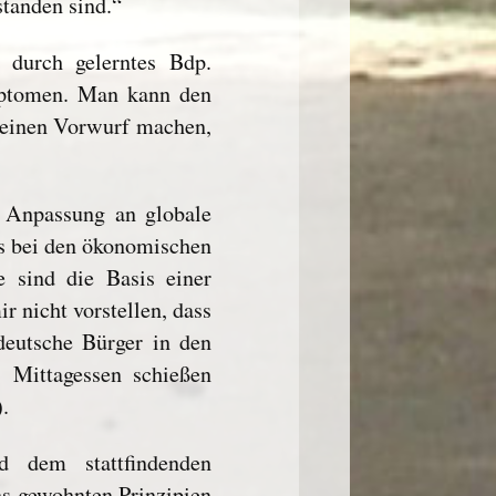
standen sind.“
h durch gelerntes Bdp.
mptomen. Man kann den
keinen Vorwurf machen,
o Anpassung an globale
s bei den ökonomischen
e sind die Basis einer
r nicht vorstellen, dass
eutsche Bürger in den
 Mittagessen schießen
.
d dem stattfindenden
ns gewohnten Prinzipien