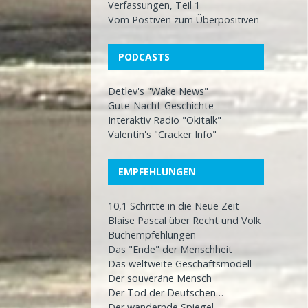
Verfassungen, Teil 1
Vom Postiven zum Überpositiven
PODCASTS
Detlev's "Wake News"
Gute-Nacht-Geschichte
Interaktiv Radio "Okitalk"
Valentin's "Cracker Info"
EMPFEHLUNGEN
10,1 Schritte in die Neue Zeit
Blaise Pascal über Recht und Volk
Buchempfehlungen
Das "Ende" der Menschheit
Das weltweite Geschäftsmodell
Der souveräne Mensch
Der Tod der Deutschen…
Der wandernde Spiegel