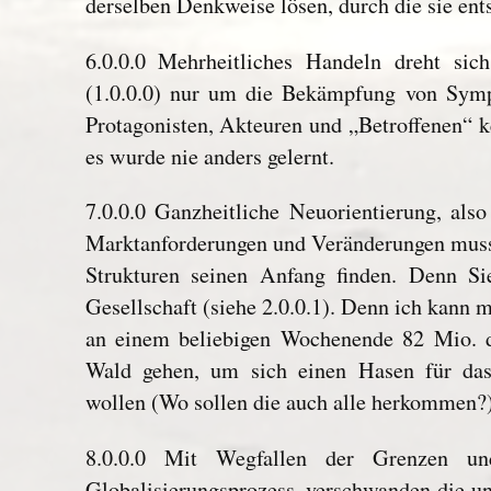
derselben Denkweise lösen, durch die sie ent
6.0.0.0 Mehrheitliches Handeln dreht sic
(1.0.0.0) nur um die Bekämpfung von Sy
Protagonisten, Akteuren und „Betroffenen“ 
es wurde nie anders gelernt.
7.0.0.0 Ganzheitliche Neuorientierung, als
Marktanforderungen und Veränderungen mus
Strukturen seinen Anfang finden. Denn Si
Gesellschaft (siehe 2.0.0.1). Denn ich kann mi
an einem beliebigen Wochenende 82 Mio. d
Wald gehen, um sich einen Hasen für das
wollen (Wo sollen die auch alle herkommen?)
8.0.0.0 Mit Wegfallen der Grenzen un
Globalisierungsprozess, verschwanden die u