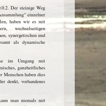
0.0.2. Der steinige Weg
„Ansammlung“ einzelner
len, haben wir es mit
rn, wechselseitigen
hen, synergetischen und
esamt als dynamische
eise im Umgang mit
isches, ganzheitliches
er Menschen haben dies
der denkt, vorhandenes
ann man niemals mit