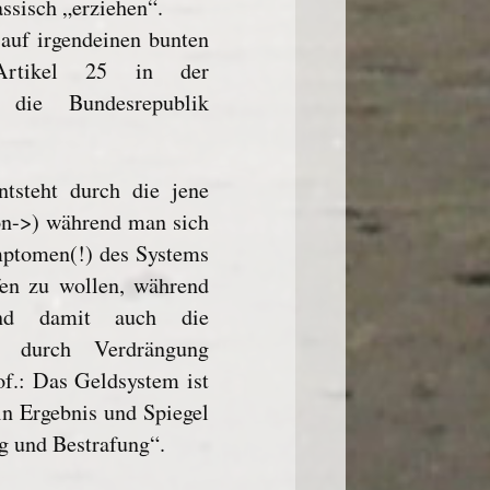
ssisch „erziehen“.
 auf irgendeinen bunten
 Artikel 25 in der
die Bundesrepublik
tsteht durch die jene
on->) während man sich
mptomen(!) des Systems
fen zu wollen, während
und damit auch die
ie durch Verdrängung
of.: Das Geldsystem ist
in Ergebnis und Spiegel
g und Bestrafung“.