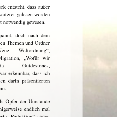
ck entsteht, dass außer
eiterer gelesen worden
ht notwendig gewesen.
spannt, doch nach dem
enen Themen und Ordner
Neue Weltordnung“,
Migration, „Wofür wir
a Guidestones,
ar erkennbar, dass ich
en darin präsentierten
nn.
als Opfer der Umstände
nigerweise endlich mal
erte „Reduktion“, siehe: