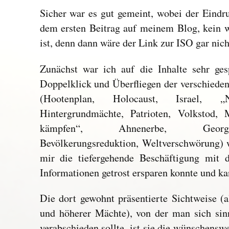
Sicher war es gut gemeint, wobei der Eindru
dem ersten Beitrag auf meinem Blog, kein w
ist, denn dann wäre der Link zur ISO gar nic
Zunächst war ich auf die Inhalte sehr ge
Doppelklick und Überfliegen der verschied
(Hootenplan, Holocaust, Israel, „
Hintergrundmächte, Patrioten, Volkstod, 
kämpfen“, Ahnenerbe, Georgi
Bevölkerungsreduktion, Weltverschwörung) w
mir die tiefergehende Beschäftigung mit d
Informationen getrost ersparen konnte und ka
Die dort gewohnt präsentierte Sichtweise (
und höherer Mächte), von der man sich sin
verabschieden sollte, ist sie die wünschensw