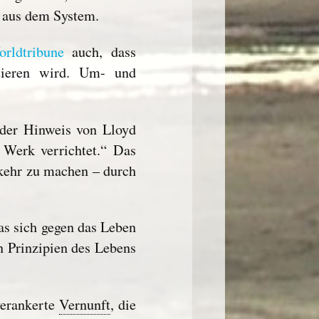
g aus dem System.
rldtribune
auch, dass
stieren wird. Um- und
der Hinweis von Lloyd
 Werk verrichtet.“ Das
kehr zu machen – durch
s sich gegen das Leben
n Prinzipien des Lebens
verankerte
Vernunft
, die