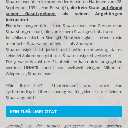
Staatenlosenübereinkommen der Vereinten Nationen vom 28.
September 1954 „eine Person(*),
die kein Staat
auf Grund
seiner Gesetzgebung
als seinen Angehörigen
betrachtet.
“
Einfacher ausgedrückt ist ein Staatenloser eine Person ohne
Staatsbürgerschaft, die von keinem Staat geschützt wird.
Im völkerrechtlichen Sinn gilt Staatenlosigkeit – ebenso wie
mehrfache Staatsangehörigkeit – als Anomalie.
Staatenlosigkeit ist jedoch nicht völkerrechtswidrig, da es
keinerlei Abkommen gibt, das Staatenlosigkeit verbietet.
Die genaue Anzahl der Staatenlosen kann nicht angegeben
werden, UNHCR spricht von weltweit einigen Millionen.“
Wikipedia, „Staatenloser“
*Die Rolle heißt „Staatenloser“, was jedoch eine
systembedingte Überzeichnung ist für „Mensch, der keinem
Staat angehört“.
KEIN ZUFÄLLIGES ZITAT
„
Vernunft
ist der intuitiv getriggerte Prozess zwischen