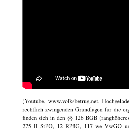
(Youtube, www.volksbetrug.net, Hochgelad
rechtlich zwingenden Grundlagen für die ei
finden sich in den §§ 126 BGB (ranghöhere
275 II StPO, 12 RPflG, 117 we VwGO u