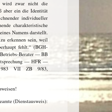
 wird zwar nicht die
 aber ein die Identität
chnender individueller
hende charakteristische
eines Namens darstellt.
zu erkennen sein, weil
erhaupt fehlt.“ (BGH-
 Betriebs-Berater — BB
echtsprechung — HFR —
1983 VII ZB 9/83,
uweisen!
beamte (Dienstausweis):