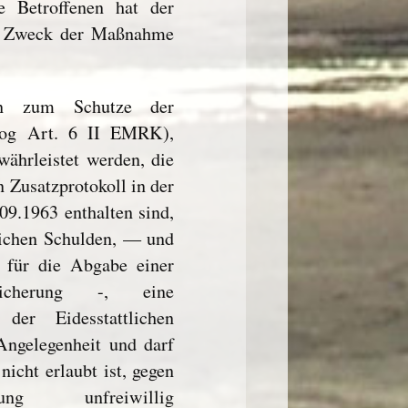
 Betroffenen hat der
er Zweck der Maßnahme
on zum Schutze der
alog Art. 6 II EMRK),
währleistet werden, die
n Zusatzprotokoll in der
09.1963 enthalten sind,
tlichen Schulden, — und
t für die Abgabe einer
ersicherung -, eine
der Eidesstattlichen
 Angelegenheit und darf
icht erlaubt ist, gegen
g unfreiwillig