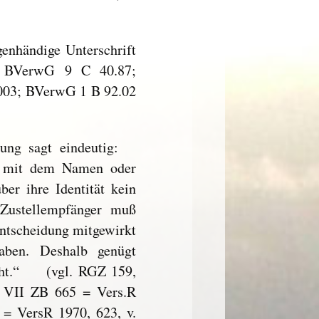
genhändige Unterschrift
8 BVerwG 9 C 40.87;
003; BVerwG 1 B 92.02
nung sagt eindeutig:
ts mit dem Namen oder
er ihre Identität kein
Zustellempfänger muß
 Entscheidung mitgewirkt
haben. Deshalb genügt
nicht.“ (vgl. RGZ 159,
— VII ZB 665 = Vers.R
 = VersR 1970, 623, v.