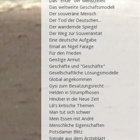
Das "Ende" der Menschheit
Das weltweite Geschäftsmodell
Der souveräne Mensch
Der Tod der Deutschen…
Der wandernde Spiegel
Der Weg zur Souveränität
Eine deutsche Aufgabe
Email an Nigel Farage
Für den Frieden
Geistige Armut
Geschäfte und "Geschäfte"
Gesellschaftliche Lösungsmodelle
Global angekommen
Gysi zum Besatzungsrecht
Helden in Strumpfhosen
Hinüber in die Neue Zeit
Lili's kritische Themen
Man tut sich schwer
Mein Essen mit André
Menschliche Eigenschaften
Potsdamer Blitz
Signale aus dem Ärzteblatt