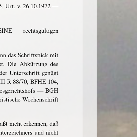
, Urt. v. 26.10.1972 —
NE rechtsgültigen
enn das Schriftstück mit
st. Die Abkürzung des
er Unterschrift genügt
III R 88/70, BFHE 104,
ndesgerichtshofs — BGH
istische Wochenschrift
äßt nicht erkennen, daß
nterzeichners und nicht