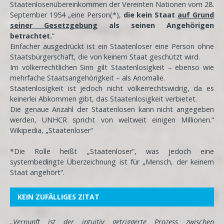
Staatenlosenübereinkommen der Vereinten Nationen vom 28.
September 1954 „eine Person(*),
die kein Staat
auf Grund
seiner Gesetzgebung
als seinen Angehörigen
betrachtet.
“
Einfacher ausgedrückt ist ein Staatenloser eine Person ohne
Staatsbürgerschaft, die von keinem Staat geschützt wird.
Im völkerrechtlichen Sinn gilt Staatenlosigkeit – ebenso wie
mehrfache Staatsangehörigkeit – als Anomalie.
Staatenlosigkeit ist jedoch nicht völkerrechtswidrig, da es
keinerlei Abkommen gibt, das Staatenlosigkeit verbietet.
Die genaue Anzahl der Staatenlosen kann nicht angegeben
werden, UNHCR spricht von weltweit einigen Millionen.“
Wikipedia, „Staatenloser“
*Die Rolle heißt „Staatenloser“, was jedoch eine
systembedingte Überzeichnung ist für „Mensch, der keinem
Staat angehört“.
KEIN ZUFÄLLIGES ZITAT
„
Vernunft
ist der intuitiv getriggerte Prozess zwischen