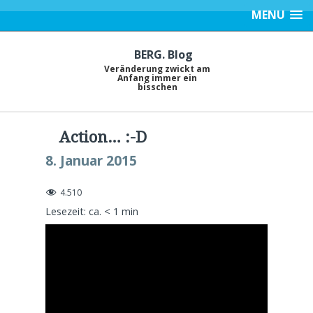
MENU
BERG. Blog
Veränderung zwickt am
Anfang immer ein
bisschen
Action… :-D
8. Januar 2015
4.510
Lesezeit: ca.
< 1
min