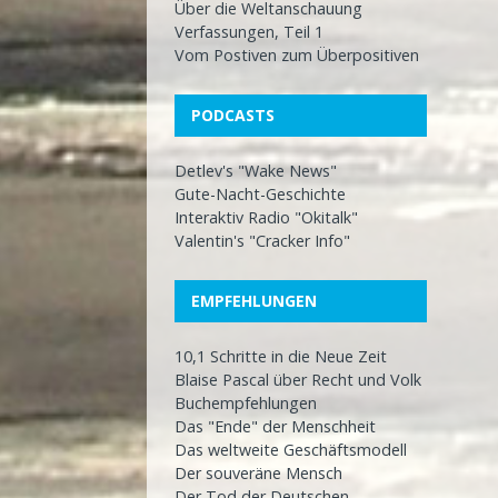
Über die Weltanschauung
Verfassungen, Teil 1
Vom Postiven zum Überpositiven
PODCASTS
Detlev's "Wake News"
Gute-Nacht-Geschichte
Interaktiv Radio "Okitalk"
Valentin's "Cracker Info"
EMPFEHLUNGEN
10,1 Schritte in die Neue Zeit
Blaise Pascal über Recht und Volk
Buchempfehlungen
Das "Ende" der Menschheit
Das weltweite Geschäftsmodell
Der souveräne Mensch
Der Tod der Deutschen…