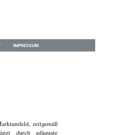
T
IMPRESSUM
Marktumfeld, zeitgemäß
gänzt durch adäquate