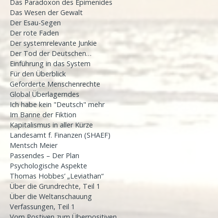
Das Paradoxon des Epimenides
Das Wesen der Gewalt
Der Esau-Segen
Der rote Faden
Der systemrelevante Junkie
Der Tod der Deutschen…
Einführung in das System
Für den Überblick
Geforderte Menschenrechte
Global Überlagerndes
Ich habe kein "Deutsch" mehr
Im Banne der Fiktion
Kapitalismus in aller Kürze
Landesamt f. Finanzen (SHAEF)
Mentsch Meier
Passendes – Der Plan
Psychologische Aspekte
Thomas Hobbes’ „Leviathan“
Über die Grundrechte, Teil 1
Über die Weltanschauung
Verfassungen, Teil 1
Vom Postiven zum Überpositiven