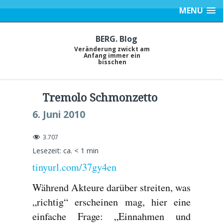
MENU
BERG. Blog
Veränderung zwickt am
Anfang immer ein
bisschen
Tremolo Schmonzetto
6. Juni 2010
3.707
Lesezeit: ca.
< 1
min
tinyurl.com/37gy4en
Während Akteure darüber streiten, was
„richtig“ erscheinen mag, hier eine
einfache Frage: „Einnahmen und