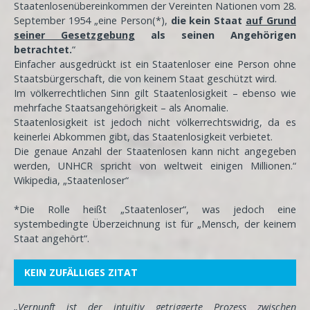
Staatenlosenübereinkommen der Vereinten Nationen vom 28.
September 1954 „eine Person(*),
die kein Staat
auf Grund
seiner Gesetzgebung
als seinen Angehörigen
betrachtet.
“
Einfacher ausgedrückt ist ein Staatenloser eine Person ohne
Staatsbürgerschaft, die von keinem Staat geschützt wird.
Im völkerrechtlichen Sinn gilt Staatenlosigkeit – ebenso wie
mehrfache Staatsangehörigkeit – als Anomalie.
Staatenlosigkeit ist jedoch nicht völkerrechtswidrig, da es
keinerlei Abkommen gibt, das Staatenlosigkeit verbietet.
Die genaue Anzahl der Staatenlosen kann nicht angegeben
werden, UNHCR spricht von weltweit einigen Millionen.“
Wikipedia, „Staatenloser“
*Die Rolle heißt „Staatenloser“, was jedoch eine
systembedingte Überzeichnung ist für „Mensch, der keinem
Staat angehört“.
KEIN ZUFÄLLIGES ZITAT
„
Vernunft
ist der intuitiv getriggerte Prozess zwischen