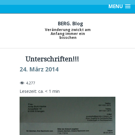
MENU
BERG. Blog
Veränderung zwickt am
Anfang immer ein
bisschen
Unterschriften!!!
24. März 2014
4.277
Lesezeit: ca.
< 1
min