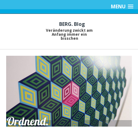
MENU
BERG. Blog
Veränderung zwickt am
Anfang immer ein
bisschen