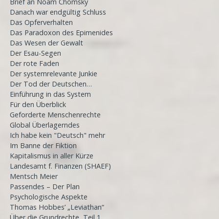
Brief an Noam Chomsky
Danach war endgültig Schluss
Das Opferverhalten
Das Paradoxon des Epimenides
Das Wesen der Gewalt
Der Esau-Segen
Der rote Faden
Der systemrelevante Junkie
Der Tod der Deutschen…
Einführung in das System
Für den Überblick
Geforderte Menschenrechte
Global Überlagerndes
Ich habe kein "Deutsch" mehr
Im Banne der Fiktion
Kapitalismus in aller Kürze
Landesamt f. Finanzen (SHAEF)
Mentsch Meier
Passendes – Der Plan
Psychologische Aspekte
Thomas Hobbes’ „Leviathan“
Über die Grundrechte, Teil 1