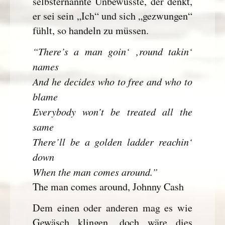
selbsternannte Unbewusste, der denkt,
er sei sein „Ich“ und sich „gezwungen“
fühlt, so handeln zu müssen.
“There’s a man goin‘ ‚round takin‘
names
And he decides who to free and who to
blame
Everybody won’t be treated all the
same
There’ll be a golden ladder reachin‘
down
When the man comes around.”
The man comes around, Johnny Cash
Dem einen oder anderen mag es wie
Gewäsch klingen, doch wäre dies