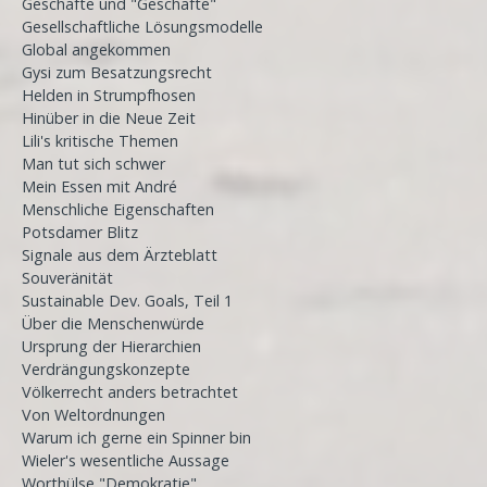
Geschäfte und "Geschäfte"
Gesellschaftliche Lösungsmodelle
Global angekommen
Gysi zum Besatzungsrecht
Helden in Strumpfhosen
Hinüber in die Neue Zeit
Lili's kritische Themen
Man tut sich schwer
Mein Essen mit André
Menschliche Eigenschaften
Potsdamer Blitz
Signale aus dem Ärzteblatt
Souveränität
Sustainable Dev. Goals, Teil 1
Über die Menschenwürde
Ursprung der Hierarchien
Verdrängungskonzepte
Völkerrecht anders betrachtet
Von Weltordnungen
Warum ich gerne ein Spinner bin
Wieler's wesentliche Aussage
Worthülse "Demokratie"