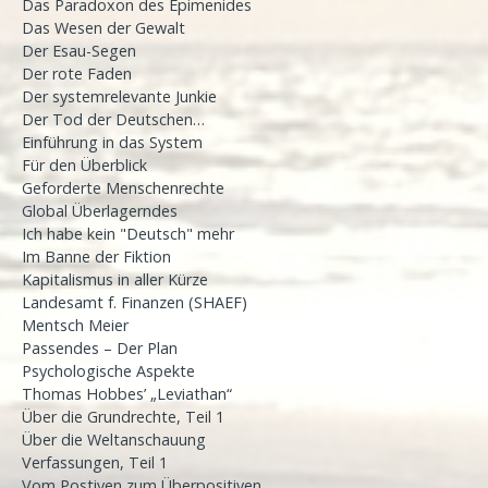
Das Paradoxon des Epimenides
Das Wesen der Gewalt
Der Esau-Segen
Der rote Faden
Der systemrelevante Junkie
Der Tod der Deutschen…
Einführung in das System
Für den Überblick
Geforderte Menschenrechte
Global Überlagerndes
Ich habe kein "Deutsch" mehr
Im Banne der Fiktion
Kapitalismus in aller Kürze
Landesamt f. Finanzen (SHAEF)
Mentsch Meier
Passendes – Der Plan
Psychologische Aspekte
Thomas Hobbes’ „Leviathan“
Über die Grundrechte, Teil 1
Über die Weltanschauung
Verfassungen, Teil 1
Vom Postiven zum Überpositiven