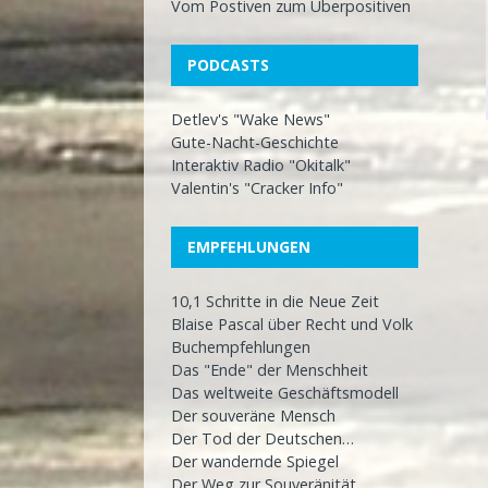
Vom Postiven zum Überpositiven
PODCASTS
Detlev's "Wake News"
Gute-Nacht-Geschichte
Interaktiv Radio "Okitalk"
Valentin's "Cracker Info"
EMPFEHLUNGEN
10,1 Schritte in die Neue Zeit
Blaise Pascal über Recht und Volk
Buchempfehlungen
Das "Ende" der Menschheit
Das weltweite Geschäftsmodell
Der souveräne Mensch
Der Tod der Deutschen…
Der wandernde Spiegel
Der Weg zur Souveränität