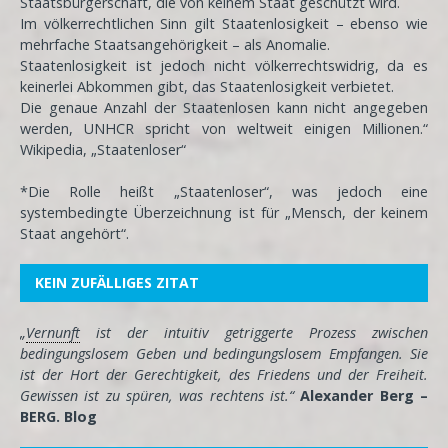
Staatsbürgerschaft, die von keinem Staat geschützt wird.
Im völkerrechtlichen Sinn gilt Staatenlosigkeit – ebenso wie
mehrfache Staatsangehörigkeit – als Anomalie.
Staatenlosigkeit ist jedoch nicht völkerrechtswidrig, da es
keinerlei Abkommen gibt, das Staatenlosigkeit verbietet.
Die genaue Anzahl der Staatenlosen kann nicht angegeben
werden, UNHCR spricht von weltweit einigen Millionen.“
Wikipedia, „Staatenloser“
*Die Rolle heißt „Staatenloser“, was jedoch eine
systembedingte Überzeichnung ist für „Mensch, der keinem
Staat angehört“.
KEIN ZUFÄLLIGES ZITAT
„
Vernunft
ist der intuitiv getriggerte Prozess zwischen
bedingungslosem Geben und bedingungslosem Empfangen. Sie
ist der Hort der Gerechtigkeit, des Friedens und der Freiheit.
Gewissen ist zu spüren, was rechtens ist.“
Alexander Berg –
BERG. Blog