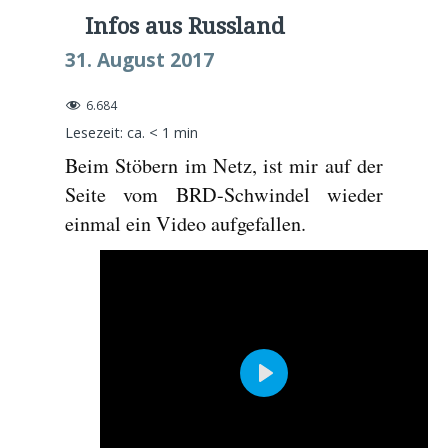
Infos aus Russland
31. August 2017
6.684
Lesezeit: ca.
< 1
min
Beim Stöbern im Netz, ist mir auf der
Seite vom BRD-Schwindel wieder
einmal ein Video aufgefallen.
P
l
a