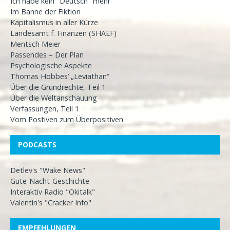
Ich habe kein "Deutsch" mehr
Im Banne der Fiktion
Kapitalismus in aller Kürze
Landesamt f. Finanzen (SHAEF)
Mentsch Meier
Passendes – Der Plan
Psychologische Aspekte
Thomas Hobbes’ „Leviathan“
Über die Grundrechte, Teil 1
Über die Weltanschauung
Verfassungen, Teil 1
Vom Postiven zum Überpositiven
PODCASTS
Detlev's "Wake News"
Gute-Nacht-Geschichte
Interaktiv Radio "Okitalk"
Valentin's "Cracker Info"
EMPFEHLUNGEN