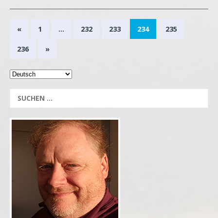
«
1
…
232
233
234
235
236
»