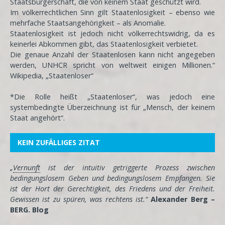
Staatsbürgerschaft, die von keinem Staat geschützt wird.
Im völkerrechtlichen Sinn gilt Staatenlosigkeit – ebenso wie
mehrfache Staatsangehörigkeit – als Anomalie.
Staatenlosigkeit ist jedoch nicht völkerrechtswidrig, da es
keinerlei Abkommen gibt, das Staatenlosigkeit verbietet.
Die genaue Anzahl der Staatenlosen kann nicht angegeben
werden, UNHCR spricht von weltweit einigen Millionen.“
Wikipedia, „Staatenloser“
*Die Rolle heißt „Staatenloser“, was jedoch eine
systembedingte Überzeichnung ist für „Mensch, der keinem
Staat angehört“.
KEIN ZUFÄLLIGES ZITAT
„
Vernunft
ist der intuitiv getriggerte Prozess zwischen
bedingungslosem Geben und bedingungslosem Empfangen. Sie
ist der Hort der Gerechtigkeit, des Friedens und der Freiheit.
Gewissen ist zu spüren, was rechtens ist.“
Alexander Berg –
BERG. Blog